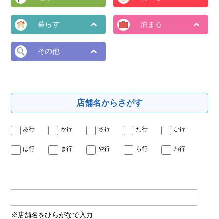
暮らす
泊まる
その他
店舗名からさがす
あ行
か行
さ行
た行
な行
は行
ま行
や行
ら行
わ行
※店舗名をひらがなで入力