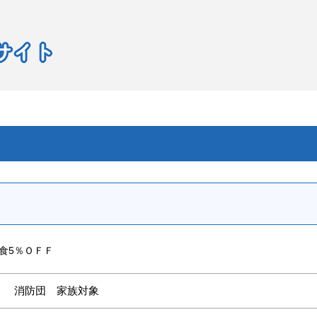
食5％ＯＦＦ
消防団 家族対象