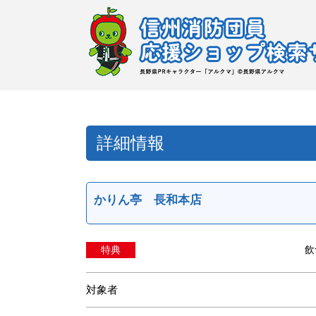
詳細情報
かりん亭 長和本店
特典
飲
対象者