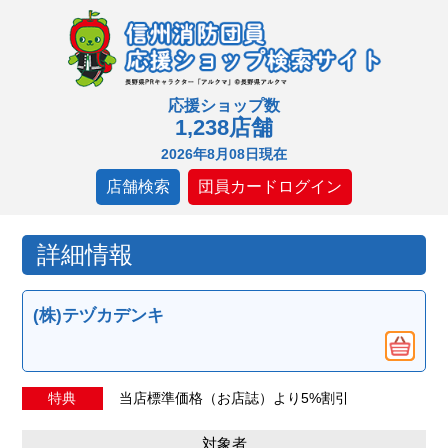
応援ショップ数
1,238店舗
2026年8月08日現在
店舗検索
団員カードログイン
詳細情報
(株)テヅカデンキ
特典
当店標準価格（お店誌）より5%割引
対象者