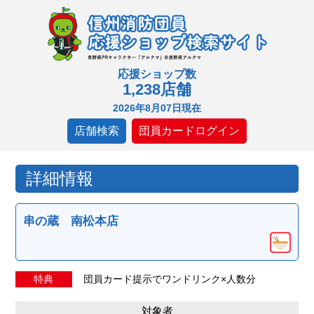
応援ショップ数
1,238店舗
2026年8月07日現在
店舗検索
団員カードログイン
詳細情報
串の蔵 南松本店
特典
団員カード提示でワンドリンク×人数分
対象者