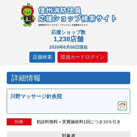
応援ショップ数
1,238店舗
2026年8月08日現在
店舗検索
団員カードログイン
詳細情報
川野マッサージ針灸院
特典
初診料無料＋実費施術料1回につき10％引き
対象者