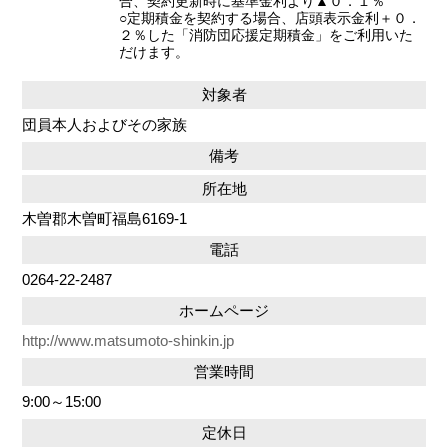
合、契約更新時に基準金利より▲０．１％
○定期積金を契約する場合、店頭表示金利＋０．
２％した「消防団応援定期積金」をご利用いた
だけます。
対象者
団員本人およびその家族
備考
所在地
木曽郡木曽町福島6169-1
電話
0264-22-2487
ホームページ
http://www.matsumoto-shinkin.jp
営業時間
9:00～15:00
定休日