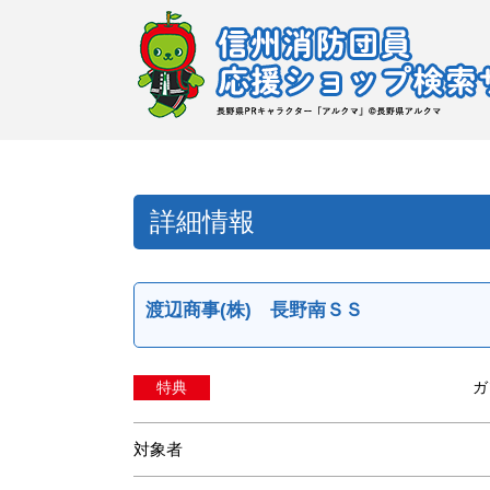
詳細情報
渡辺商事(株) 長野南ＳＳ
特典
ガ
対象者