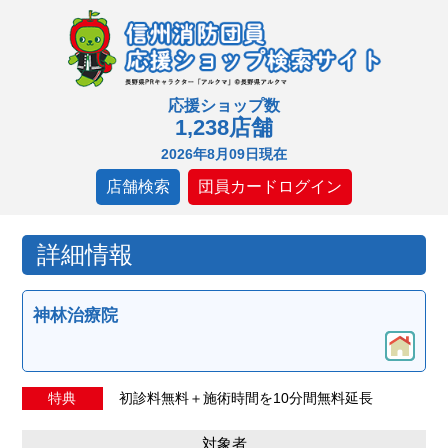
応援ショップ数
1,238店舗
2026年8月09日現在
店舗検索
団員カードログイン
詳細情報
神林治療院
特典
初診料無料＋施術時間を10分間無料延長
対象者