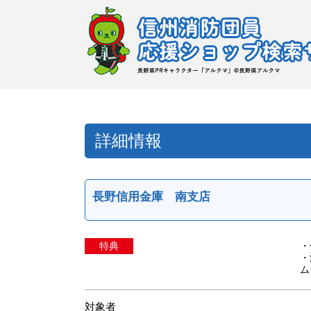
詳細情報
長野信用金庫 南支店
特典
・
・
ム
対象者