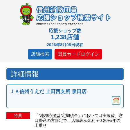
応援ショップ数
1,238店舗
2026年8月08日現在
店舗検索
団員カードログイン
詳細情報
ＪＡ信州うえだ 上田西支所 泉田店
特典
「”地域応援型”定期積金」において口座振替、窓
口掛込の方限定で、店頭表示金利＋0.20%/年の
上乗せ