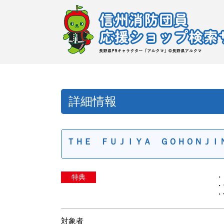
詳細情報
ＴＨＥ ＦＵＪＩＹＡ ＧＯＨＯＮＪＩ
特典
・
・
・
対象者