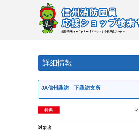
詳細情報
JA信州諏訪 下諏訪支所
特典
マ
対象者