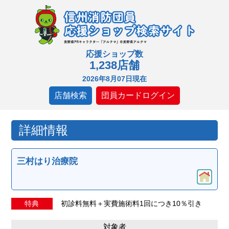
応援ショップ数
1,238店舗
2026年8月07日現在
店舗検索
団員カードログイン
詳細情報
三村はり治療院
特典
初診料無料＋実費施術料1回につき10％引き
対象者