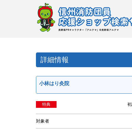
詳細情報
小林はり灸院
特典
初
対象者